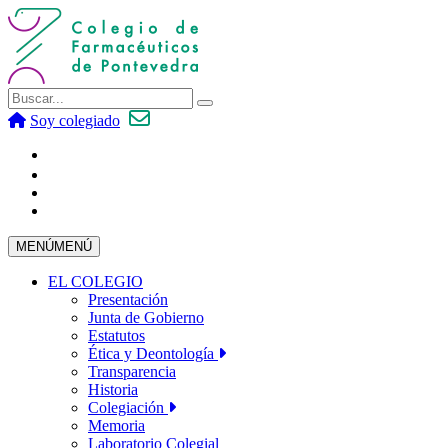
Soy colegiado
MENÚ
MENÚ
EL COLEGIO
Presentación
Junta de Gobierno
Estatutos
Ética y Deontología
Transparencia
Historia
Colegiación
Memoria
Laboratorio Colegial