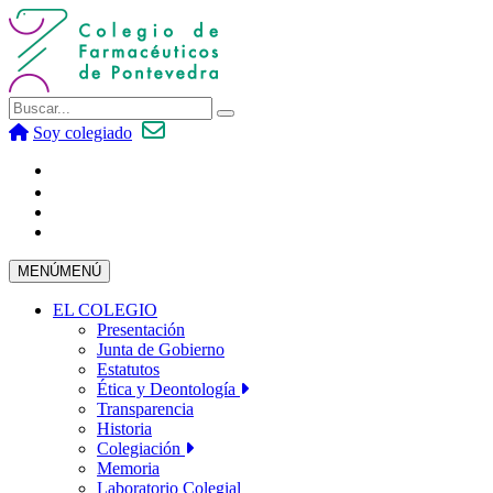
Soy colegiado
MENÚ
MENÚ
EL COLEGIO
Presentación
Junta de Gobierno
Estatutos
Ética y Deontología
Transparencia
Historia
Colegiación
Memoria
Laboratorio Colegial