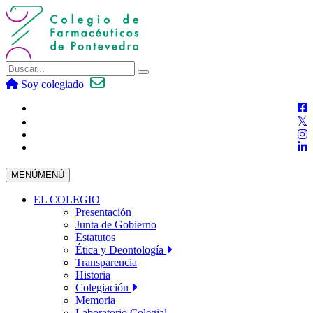
Soy colegiado
MENÚ
MENÚ
EL COLEGIO
Presentación
Junta de Gobierno
Estatutos
Ética y Deontología
Transparencia
Historia
Colegiación
Memoria
Laboratorio Colegial