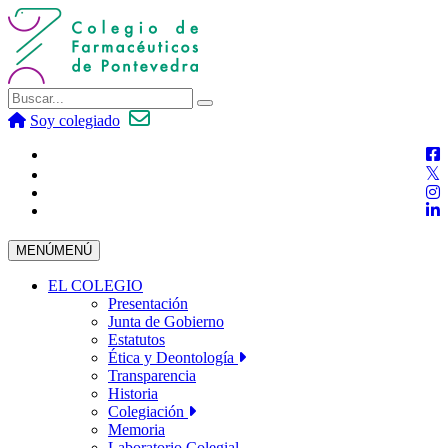
Soy colegiado
MENÚ
MENÚ
EL COLEGIO
Presentación
Junta de Gobierno
Estatutos
Ética y Deontología
Transparencia
Historia
Colegiación
Memoria
Laboratorio Colegial