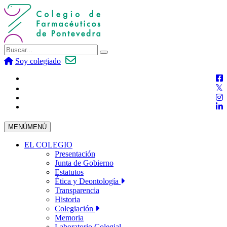
Soy colegiado
MENÚ
MENÚ
EL COLEGIO
Presentación
Junta de Gobierno
Estatutos
Ética y Deontología
Transparencia
Historia
Colegiación
Memoria
Laboratorio Colegial