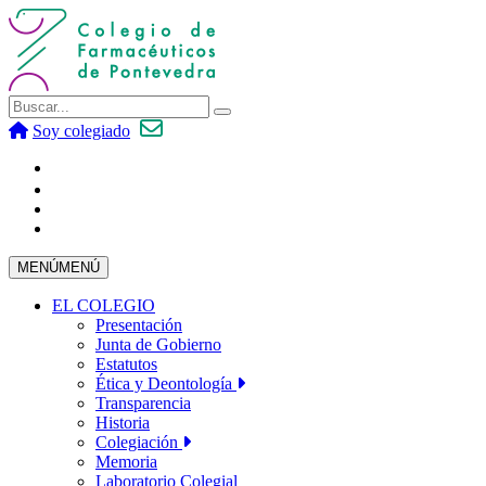
Soy colegiado
MENÚ
MENÚ
EL COLEGIO
Presentación
Junta de Gobierno
Estatutos
Ética y Deontología
Transparencia
Historia
Colegiación
Memoria
Laboratorio Colegial