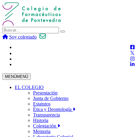
Soy colegiado
MENÚ
MENÚ
EL COLEGIO
Presentación
Junta de Gobierno
Estatutos
Ética y Deontología
Transparencia
Historia
Colegiación
Memoria
Laboratorio Colegial