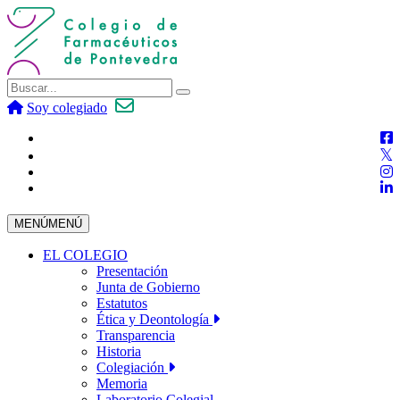
Soy colegiado
MENÚ
MENÚ
EL COLEGIO
Presentación
Junta de Gobierno
Estatutos
Ética y Deontología
Transparencia
Historia
Colegiación
Memoria
Laboratorio Colegial