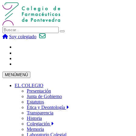
Soy colegiado
MENÚ
MENÚ
EL COLEGIO
Presentación
Junta de Gobierno
Estatutos
Ética y Deontología
Transparencia
Historia
Colegiación
Memoria
Laboratorio Colegial