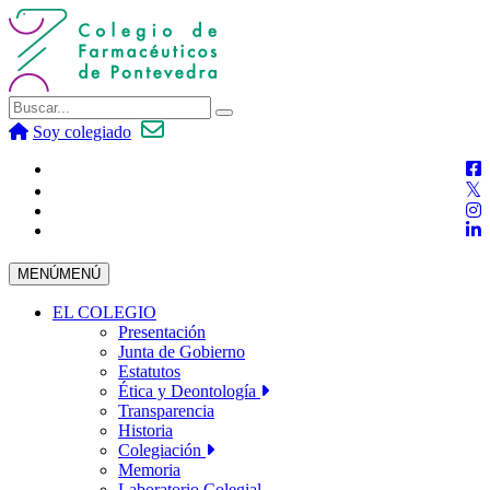
Soy colegiado
MENÚ
MENÚ
EL COLEGIO
Presentación
Junta de Gobierno
Estatutos
Ética y Deontología
Transparencia
Historia
Colegiación
Memoria
Laboratorio Colegial