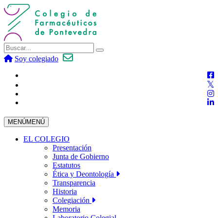
Soy colegiado
MENÚ
MENÚ
EL COLEGIO
Presentación
Junta de Gobierno
Estatutos
Ética y Deontología
Transparencia
Historia
Colegiación
Memoria
Laboratorio Colegial