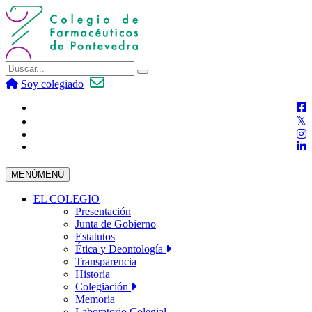
Soy colegiado
MENÚ
MENÚ
EL COLEGIO
Presentación
Junta de Gobierno
Estatutos
Ética y Deontología
Transparencia
Historia
Colegiación
Memoria
Laboratorio Colegial