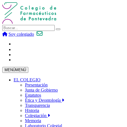
Soy colegiado
MENÚ
MENÚ
EL COLEGIO
Presentación
Junta de Gobierno
Estatutos
Ética y Deontología
Transparencia
Historia
Colegiación
Memoria
Laboratorio Colegial