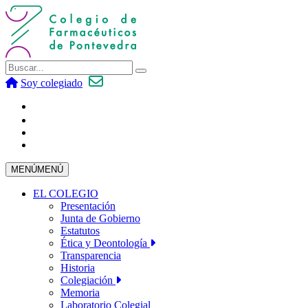
Soy colegiado
MENÚ
MENÚ
EL COLEGIO
Presentación
Junta de Gobierno
Estatutos
Ética y Deontología
Transparencia
Historia
Colegiación
Memoria
Laboratorio Colegial