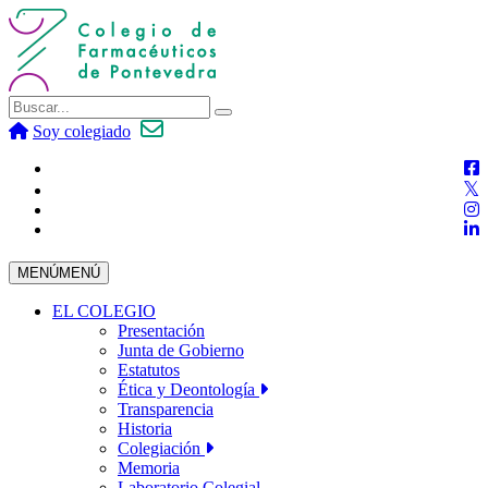
Soy colegiado
MENÚ
MENÚ
EL COLEGIO
Presentación
Junta de Gobierno
Estatutos
Ética y Deontología
Transparencia
Historia
Colegiación
Memoria
Laboratorio Colegial