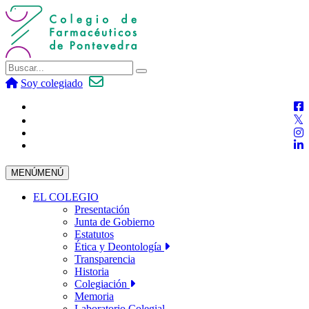
Soy colegiado
MENÚ
MENÚ
EL COLEGIO
Presentación
Junta de Gobierno
Estatutos
Ética y Deontología
Transparencia
Historia
Colegiación
Memoria
Laboratorio Colegial