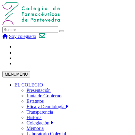
Soy colegiado
MENÚ
MENÚ
EL COLEGIO
Presentación
Junta de Gobierno
Estatutos
Ética y Deontología
Transparencia
Historia
Colegiación
Memoria
Laboratorio Colegial