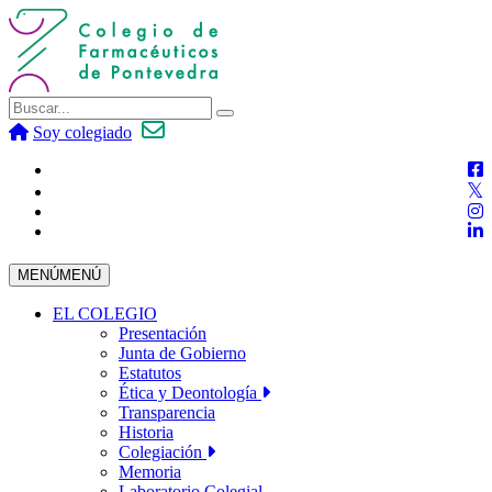
Soy colegiado
MENÚ
MENÚ
EL COLEGIO
Presentación
Junta de Gobierno
Estatutos
Ética y Deontología
Transparencia
Historia
Colegiación
Memoria
Laboratorio Colegial