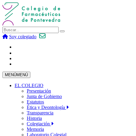
Soy colegiado
MENÚ
MENÚ
EL COLEGIO
Presentación
Junta de Gobierno
Estatutos
Ética y Deontología
Transparencia
Historia
Colegiación
Memoria
Laboratorio Colegial