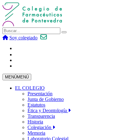
Soy colegiado
MENÚ
MENÚ
EL COLEGIO
Presentación
Junta de Gobierno
Estatutos
Ética y Deontología
Transparencia
Historia
Colegiación
Memoria
Laboratorio Colegial