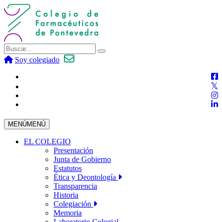
Soy colegiado
MENÚ
MENÚ
EL COLEGIO
Presentación
Junta de Gobierno
Estatutos
Ética y Deontología
Transparencia
Historia
Colegiación
Memoria
Laboratorio Colegial