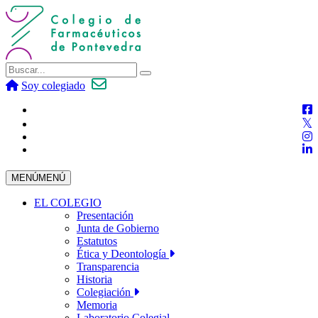
Soy colegiado
MENÚ
MENÚ
EL COLEGIO
Presentación
Junta de Gobierno
Estatutos
Ética y Deontología
Transparencia
Historia
Colegiación
Memoria
Laboratorio Colegial