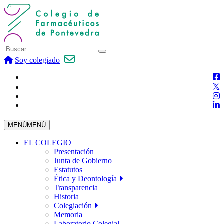
Soy colegiado
MENÚ
MENÚ
EL COLEGIO
Presentación
Junta de Gobierno
Estatutos
Ética y Deontología
Transparencia
Historia
Colegiación
Memoria
Laboratorio Colegial