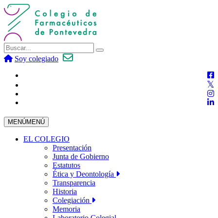
Soy colegiado
MENÚ
MENÚ
EL COLEGIO
Presentación
Junta de Gobierno
Estatutos
Ética y Deontología
Transparencia
Historia
Colegiación
Memoria
Laboratorio Colegial