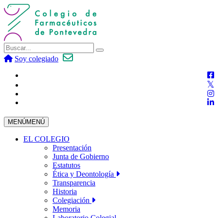
Soy colegiado
MENÚ
MENÚ
EL COLEGIO
Presentación
Junta de Gobierno
Estatutos
Ética y Deontología
Transparencia
Historia
Colegiación
Memoria
Laboratorio Colegial