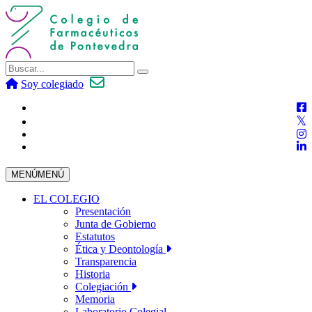
Soy colegiado
MENÚ
MENÚ
EL COLEGIO
Presentación
Junta de Gobierno
Estatutos
Ética y Deontología
Transparencia
Historia
Colegiación
Memoria
Laboratorio Colegial